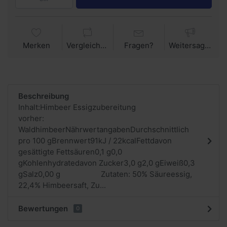
Merken
Vergleichen
Fragen?
Weitersagen
Beschreibung
Inhalt:Himbeer Essigzubereitung
vorher:
WaldhimbeerNährwertangabenDurchschnittlich
pro 100 gBrennwert91kJ / 22kcalFettdavon
gesättigte Fettsäuren0,1 g0,0
gKohlenhydratedavon Zucker3,0 g2,0 gEiweiß0,3
gSalz0,00 g Zutaten: 50% Säureessig,
22,4% Himbeersaft, Zu...
Bewertungen
0