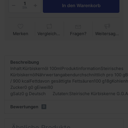
In den Warenkorb
Stk
Merken
Vergleichen
Fragen?
Weitersagen
Beschreibung
Inhalt:Kürbiskernöl 100mlProduktinformationSteirisches
KürbiskernölNährwertangabendurchschnittlich pro 100 g
/ 900 kcalFettdavon gesättigte Fettsäuren100 g18gKohlen
Zucker0 g0 gEiweiß0
gSalz0 g Deutsch Zutaten:Steirische Kürbiskerne G.G.AQu
Bewertungen
0
Ähnliche Produkte