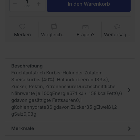
In den Warenkorb
Stk
Merken
Vergleichen
Fragen?
Weitersagen
Beschreibung
Fruchtaufstrich Kürbis-Holunder Zutaten:
Speisekürbis (40%), Holunderbeeren (33%),
Zucker, Pektin, ZitronensäureDurchschnittliche
Nährwerte je:100gEnergie671 kJ / 158 kcalFett0,6
gdavon gesättigte Fettsäuren0,1
gKohlenhydrate36 gdavon Zucker35 gEiweiß1,2
gSalz0,03g
Merkmale