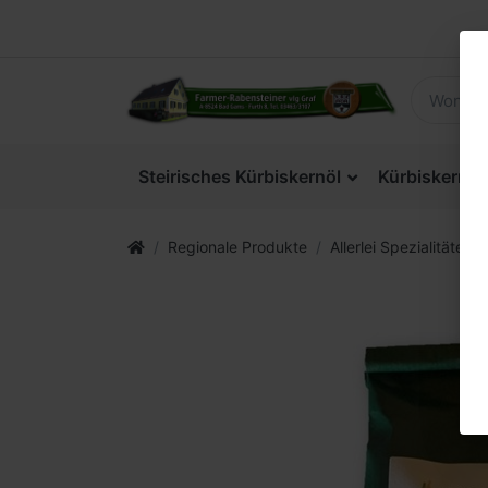
Steirisches Kürbiskernöl
Kürbiskerne
Regionale Produkte
Allerlei Spezialitäten