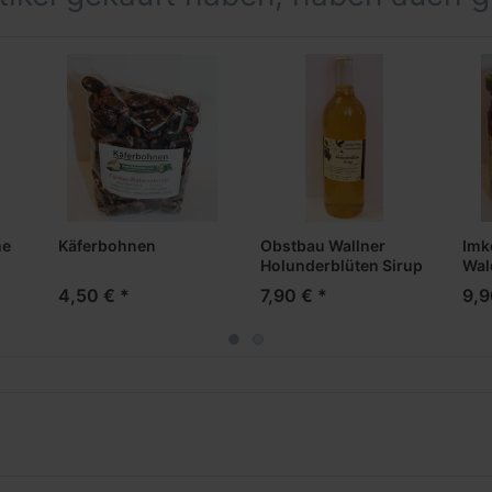
0,7 g
8,1 g
0,1 g
ne
Käferbohnen
Obstbau Wallner
Imk
Holunderblüten Sirup
Wal
4,50 € *
7,90 € *
9,9