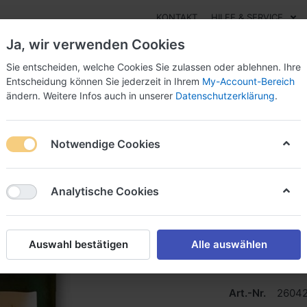
KONTAKT
HILFE & SERVICE
Ja, wir verwenden Cookies
Sie entscheiden, welche Cookies Sie zulassen oder ablehnen. Ihre
Entscheidung können Sie jederzeit in Ihrem
My-Account-Bereich
ändern. Weitere Infos auch in unserer
Datenschutzerklärung
.
Essig
Pesto
Süßes
Marmeladen
Öle
Sal
Notwendige Cookies
Naturprodukte Imhof Sulmtaler Sterz
Naturpr
Analytische Cookies
Sterz
Naturprodukte I
Auswahl bestätigen
Alle auswählen
Art.-Nr.
2604