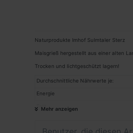
Naturprodukte Imhof Sulmtaler Sterz
Maisgrieß hergestellt aus einer alten L
Trocken und lichtgeschützt lagern!
Durchschnittliche Nährwerte je:
Energie
Fett
Mehr anzeigen
davon gesättigte Fettsäuren
Benutzer, die diesen A
Kohlenhydrate