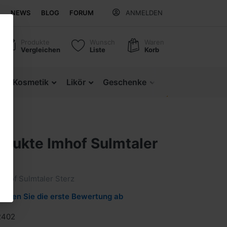
NEWS
BLOG
FORUM
ANMELDEN
Produkte
Wunsch
Waren
Vergleichen
Liste
Korb
z
Kosmetik
Likör
Geschenke
Regionale Produ
odukte Imhof Sulmtaler
mhof Sulmtaler Sterz
Geben Sie die erste Bewertung ab
2402