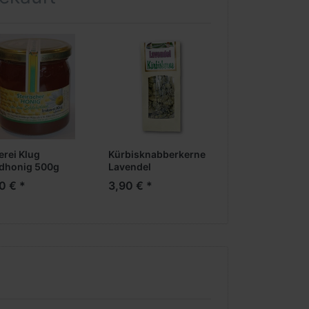
erei Klug
Kürbisknabberkerne
Lippenpflegesti
dhonig 500g
Lavendel
Kürbiskernöl &
Propolis
0 € *
3,90 € *
6,90 € *