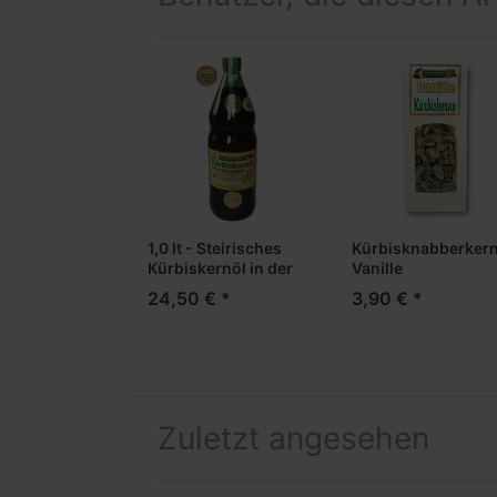
davon Zucker
Eiweiß
Salz
1,0 lt - Steirisches
Kürbisknabberker
Kürbiskernöl in der
Vanille
Standardflasche
24,50 € *
3,90 € *
Zuletzt angesehen