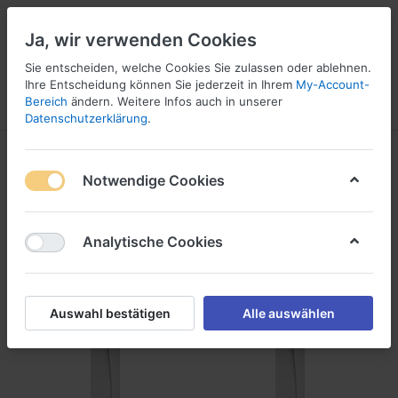
Ja, wir verwenden Cookies
Sie entscheiden, welche Cookies Sie zulassen oder ablehnen.
Ihre Entscheidung können Sie jederzeit in Ihrem
My-Account-
Bereich
ändern. Weitere Infos auch in unserer
Menü
Anmelden
Vergleichen
Wunschliste
Warenkorb
Datenschutzerklärung
.
Zusatzartikel
Notwendige Cookies
1-2
von
2
Analytische Cookies
Filtern
Sortieren
Auswahl bestätigen
Alle auswählen