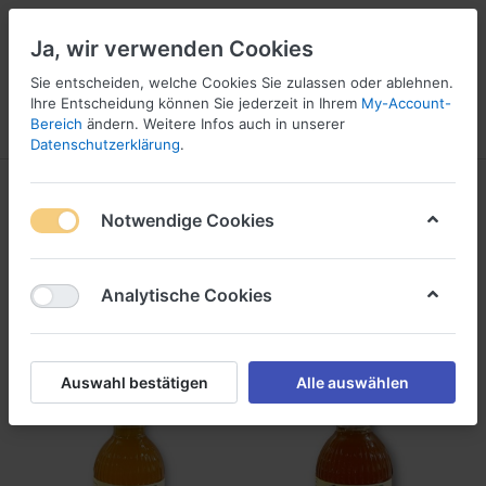
Ja, wir verwenden Cookies
Sie entscheiden, welche Cookies Sie zulassen oder ablehnen.
Ihre Entscheidung können Sie jederzeit in Ihrem
My-Account-
Bereich
ändern. Weitere Infos auch in unserer
Menü
Anmelden
Vergleichen
Wunschliste
Warenkorb
Datenschutzerklärung
.
Oxymel - Sauerhonig
Notwendige Cookies
1-2
von
2
Analytische Cookies
Filtern
Sortieren
Auswahl bestätigen
Alle auswählen