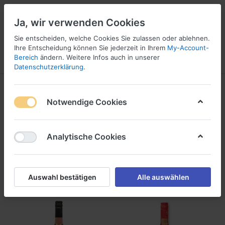
Ja, wir verwenden Cookies
Sie entscheiden, welche Cookies Sie zulassen oder ablehnen.
Ihre Entscheidung können Sie jederzeit in Ihrem
My-Account-
Bereich
ändern. Weitere Infos auch in unserer
Menü
Anmelden
Vergleichen
Wunschliste
Warenkorb
Datenschutzerklärung
.
Schilcher Weine
Notwendige Cookies
1-14
von
14
Analytische Cookies
Filtern
Sortieren
Auswahl bestätigen
Alle auswählen