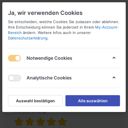
Ja, wir verwenden Cookies
Sie entscheiden, welche Cookies Sie zulassen oder ablehnen.
Ihre Entscheidung können Sie jederzeit in Ihrem
My-Account-
Bereich
ändern. Weitere Infos auch in unserer
Menü
Anmelden
Vergleichen
Wunschliste
Warenkorb
Datenschutzerklärung
.
Produktbewertungen
Preiselbeer
Notwendige Cookies
für
Essiggelee
Analytische Cookies
Nur registrierte Benutzer können eine
Bewertung verfassen.
Auswahl bestätigen
Alle auswählen
Ihre Bewertung?