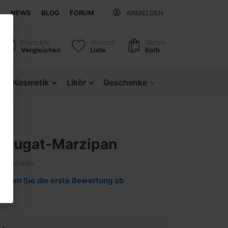
NEWS
BLOG
FORUM
ANMELDEN
Produkte
Wunsch
Waren
Vergleichen
Liste
Korb
z
Kosmetik
Likör
Geschenke
Regionale Produ
Nougat-Marzipan
chokolade
Geben Sie die erste Bewertung ab