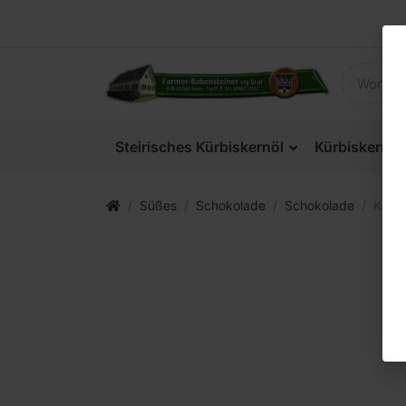
Steirisches Kürbiskernöl
Kürbiskerne
Süßes
Schokolade
Schokolade
Kaff