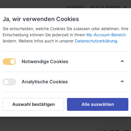
KONTAKT
HILFE & SERVICE
Ja, wir verwenden Cookies
Sie entscheiden, welche Cookies Sie zulassen oder ablehnen. Ihre
Entscheidung können Sie jederzeit in Ihrem
My-Account-Bereich
ändern. Weitere Infos auch in unserer
Datenschutzerklärung
.
Essig
Pesto
Süßes
Marmeladen
Öle
Sal
Notwendige Cookies
ee-Nougat-Marzipan
Kaffee-
Analytische Cookies
Edle Vollmilchs
Auswahl bestätigen
Alle auswählen
Art.-Nr.
1295