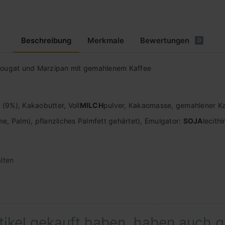
Beschreibung
Merkmale
Bewertungen
0
-Nougat und Marzipan mit gemahlenem Kaffee
E
(9%), Kakaobutter, Voll
MILCH
pulver, Kakaomasse, gemahlener Ka
me, Palm), pflanzliches Palmfett gehärtet), Emulgator:
SOJA
lecith
lten
rtikel gekauft haben, haben auch 