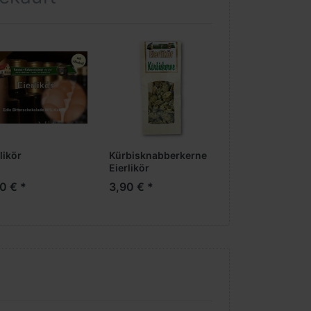
likör
Kürbisknabberkerne
Orange in Marz
Eierlikör
0 € *
3,90 € *
4,50 € *