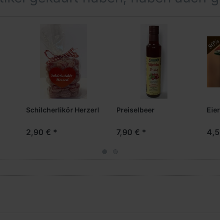
 /
al
Schilcherlikör Herzerl
Preiselbeer
Eier
2,90 € *
7,90 € *
4,5