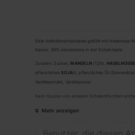
Edle Vollmilchschokolade gefüllt mit Haselnuss
Kakao: 38% mindestens in der Schokolade
Zutaten: Zucker,
MANDELN
(12%),
HASELNÜSS
pflanzliches
SOJA
öl, pflanzliches Öl (Sonnenblu
Vanilleextrakt, Vanillepulver
Kann Spuren von anderen Schalenfrüchten entha
Mehr anzeigen
Nährwerttabelle gemäß LMIV:
Benutzer, die diesen A