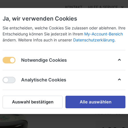
KONTAKT
HILFE & SERVICE
Ja, wir verwenden Cookies
Sie entscheiden, welche Cookies Sie zulassen oder ablehnen. Ihre
Entscheidung können Sie jederzeit in Ihrem
My-Account-Bereich
ändern. Weitere Infos auch in unserer
Datenschutzerklärung
.
Essig
Pesto
Süßes
Marmeladen
Öle
Sal
Notwendige Cookies
Kürbisk
Analytische Cookies
Kürbiskernpest
Auswahl bestätigen
Alle auswählen
Art.-Nr.
664