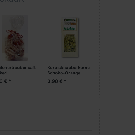
ilchertraubensaft
Kürbisknabberkerne
Kürbiskernpest
kerl
Schoko-Orange
Walnuss
0 € *
3,90 € *
4,90 € *