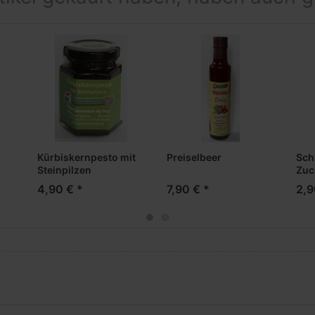
11g
3,1g
2,6g
9,5g
Kürbiskernpesto mit
Preiselbeer
Sch
Steinpilzen
Zuc
0,68g
4,90 € *
7,90 € *
2,9