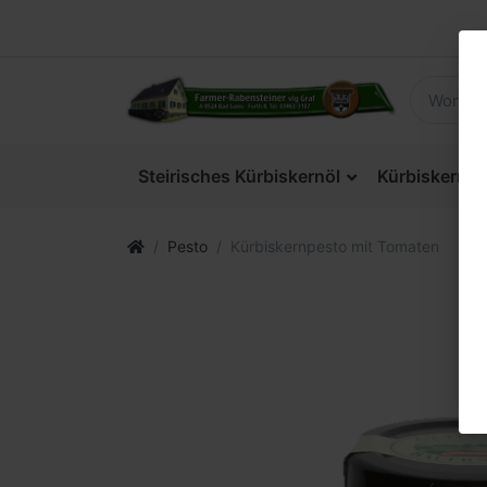
Steirisches Kürbiskernöl
Kürbiskerne
Pesto
Kürbiskernpesto mit Tomaten