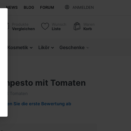
NEWS
BLOG
FORUM
ANMELDEN
Produkte
Wunsch
Waren
Vergleichen
Liste
Korb
z
Kosmetik
Likör
Geschenke
Regionale Produ
ernpesto mit Tomaten
o mit Tomaten
Geben Sie die erste Bewertung ab