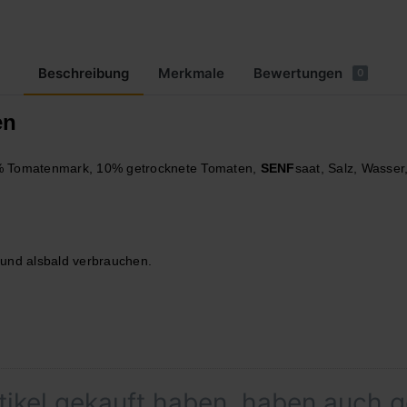
Beschreibung
Merkmale
Bewertungen
0
en
2% Tomatenmark, 10% getrocknete Tomaten,
SENF
saat, Salz, Wasser
 und alsbald verbrauchen.
2555 kJ / 620
rtikel gekauft haben, haben auch 
63g