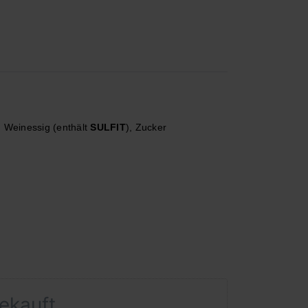
, Weinessig (enthält
SULFIT
), Zucker
 kcal
gekauft