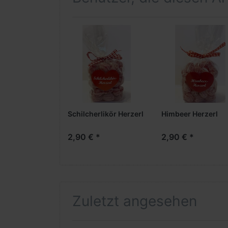
- davon gesättigte Fettsäuren
Kohlenhydrate
- davon Zucker
Eiweiß
Schilcherlikör Herzerl
Himbeer Herzerl
Salz
2,90 € *
2,90 € *
Zuletzt angesehen