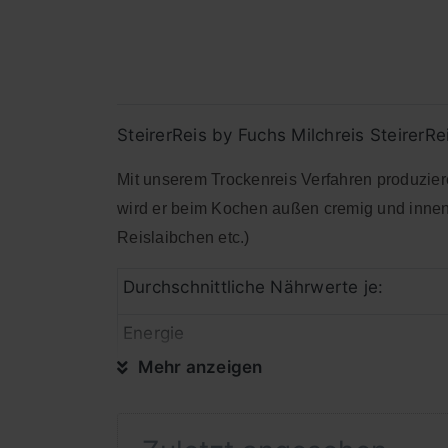
SteirerReis by Fuchs Milchreis SteirerRe
Mit unserem Trockenreis Verfahren produziere
wird er beim Kochen außen cremig und innen b
Reislaibchen etc.)
Durchschnittliche Nährwerte je:
Energie
Mehr anzeigen
Fett
davon gesättigte Fettsäuren