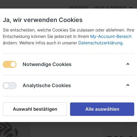
KONTAKT
HILFE & SERVICE
Ja, wir verwenden Cookies
Sie entscheiden, welche Cookies Sie zulassen oder ablehnen. Ihre
Entscheidung können Sie jederzeit in Ihrem
My-Account-Bereich
ändern. Weitere Infos auch in unserer
Datenschutzerklärung
.
Essig
Pesto
Süßes
Marmeladen
Öle
Sal
Notwendige Cookies
Milchreis SteirerReis
Milchrei
Analytische Cookies
Milchreis Steire
Auswahl bestätigen
Alle auswählen
Art.-Nr.
0502