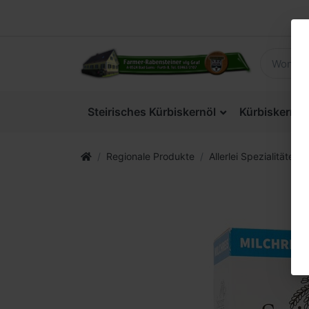
Steirisches Kürbiskernöl
Kürbiskerne
Regionale Produkte
Allerlei Spezialitäten