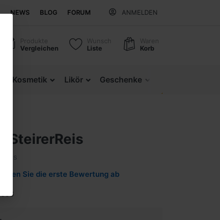
NEWS
BLOG
FORUM
ANMELDEN
Produkte
Wunsch
Waren
Vergleichen
Liste
Korb
z
Kosmetik
Likör
Geschenke
Regionale Produ
s SteirerReis
rReis
Geben Sie die erste Bewertung ab
2603