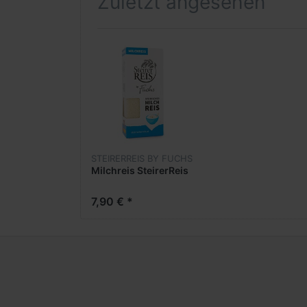
Zuletzt angesehen
Kohlenhydrate
davon Zucker
Eiweiß
Salz
STEIRERREIS BY FUCHS
Milchreis SteirerReis
7,90 € *