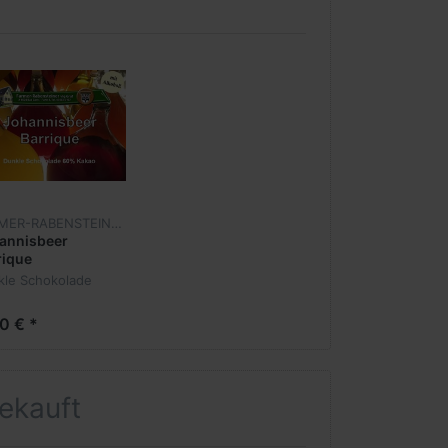
FARMER-RABENSTEINER
annisbeer
rique
kle Schokolade
0 € *
gekauft