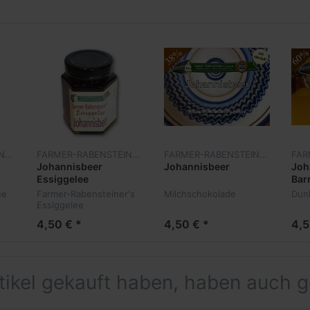
36 g
35 g
0,8 g
0,03 g
FARMER-RABENSTEINER
FARMER-RABENSTEINER
FARMER-RABENSTEINER
Johannisbeer
Johannisbeer
Joh
Essiggelee
Bar
ue
Farmer-Rabensteiner's
Milchschokolade
Dun
Essiggelee
Johannisbeer
4,50 € *
4,50 € *
4,5
rtikel gekauft haben, haben auch 