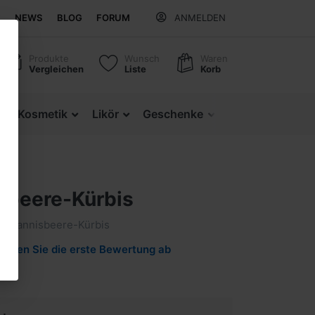
NEWS
BLOG
FORUM
ANMELDEN
Produkte
Wunsch
Waren
Vergleichen
Liste
Korb
z
Kosmetik
Likör
Geschenke
Regionale Produ
sbeere-Kürbis
 Johannisbeere-Kürbis
Geben Sie die erste Bewertung ab