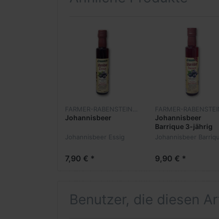
Kohlenhydrate
davon Zucker
Eiweiß
Salz
FARMER-RABENSTEINER
Johannisbeer
Johannisbeer
Barrique 3-jährig
Johannisbeer Essig
Johannisbeer Barriq
7,90 € *
9,90 € *
Benutzer, die diesen A