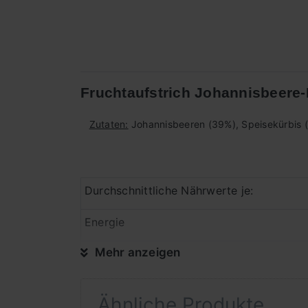
Fruchtaufstrich Johannisbeere-
Zutaten:
Johannisbeeren (39%),
Speisekürbis (
Durchschnittliche Nährwerte je:
Energie
Mehr anzeigen
Fett
davon gesättigte Fettsäuren
Ähnliche Produkte