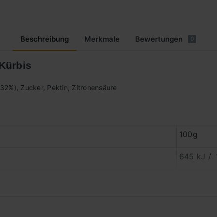
Beschreibung
Merkmale
Bewertungen
0
Kürbis
32%), Zucker, Pektin, Zitronensäure
100g
645 kJ / 
0,1 g
0 g