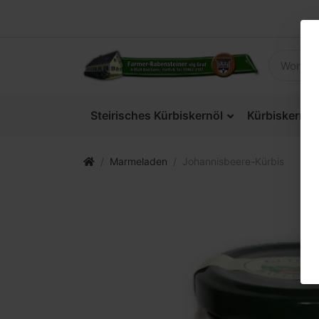
Steirisches Kürbiskernöl
Kürbiskerne
Marmeladen
Johannisbeere-Kürbis