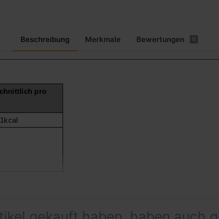
Beschreibung
Merkmale
Bewertungen
0
hnittlich pro
21kcal
rtikel gekauft haben, haben auch 