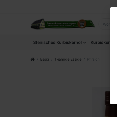
Steirisches Kürbiskernöl
Kürbiskerne
Essig
1-jährige Essige
Pfirsich