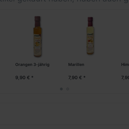
cker, 5,5% Pfirsichmark, Säuerungsmittel: Citronensäure
n
Orangen 3-jährig
Marillen
Him
selburg 2017
9,90 € *
7,90 € *
7,9