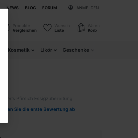
NEWS
BLOG
FORUM
ANMELDEN
Produkte
Wunsch
Waren
Vergleichen
Liste
Korb
z
Kosmetik
Likör
Geschenke
Regionale Produ
iner's Pfirsich Essigzubereitung
Geben Sie die erste Bewertung ab