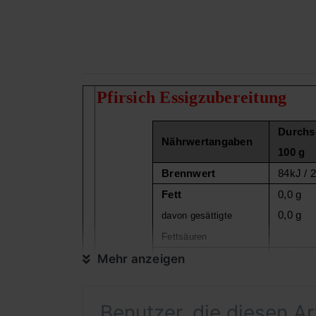
Pfirsich Essigzubereitung
Durchsc
Nährwertangaben
100 g
Brennwert
84kJ / 
Fett
0,0 g
0,0 g
davon gesättigte
Fettsäuren
Mehr anzeigen
Kohlenhydrate
0,7 g
0,7 g
davon Zucker
Eiweiß
0,4 g
Benutzer, die diesen A