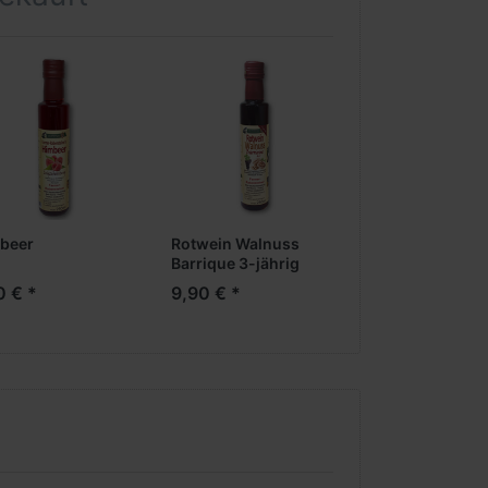
beer
Rotwein Walnuss
Zwetschken Ba
Barrique 3-jährig
3-jährig
0 € *
9,90 € *
9,90 € *