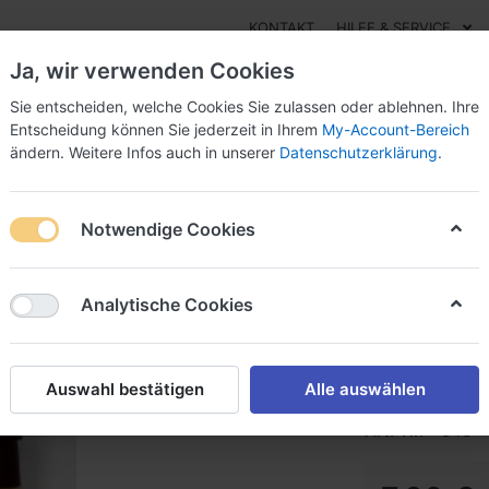
KONTAKT
HILFE & SERVICE
Ja, wir verwenden Cookies
Sie entscheiden, welche Cookies Sie zulassen oder ablehnen. Ihre
Entscheidung können Sie jederzeit in Ihrem
My-Account-Bereich
ändern. Weitere Infos auch in unserer
Datenschutzerklärung
.
Essig
Pesto
Süßes
Marmeladen
Öle
Sal
Notwendige Cookies
Pfirsich
Analytische Cookies
Farmer-Rabenste
Auswahl bestätigen
Alle auswählen
Art.-Nr.
848