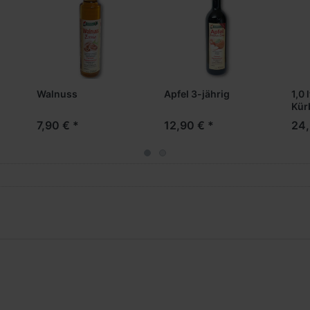
Walnuss
Apfel 3-jährig
1,0 
Kür
Sta
7,90 € *
12,90 € *
24,
alat, Krautsalat, Gurkensalat, Kartoffelsalat, Voger
016
2018
lburg 2016