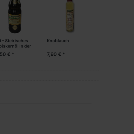
lt - Steirisches
Knoblauch
Dattel
biskernöl in der
ndardflasche
50 € *
7,90 € *
7,90 € *
lsalat, aber auch zum Verfeinern von