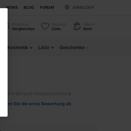
NEWS
BLOG
FORUM
ANMELDEN
Produkte
Wunsch
Waren
Vergleichen
Liste
Korb
z
Kosmetik
Likör
Geschenke
Regionale Produ
h
iner's Bärlauch Essigzubereitung
Geben Sie die erste Bewertung ab