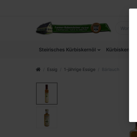
Steirisches Kürbiskernöl
Kürbiskerne
Essig
1-jährige Essige
Bärlauch