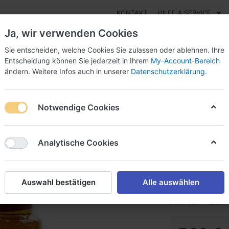
KONTAKT
HILFE & SERVICE
Ja, wir verwenden Cookies
Sie entscheiden, welche Cookies Sie zulassen oder ablehnen. Ihre
Entscheidung können Sie jederzeit in Ihrem
My-Account-Bereich
ändern. Weitere Infos auch in unserer
Datenschutzerklärung
.
Essig
Pesto
Süßes
Marmeladen
Öle
Sal
Notwendige Cookies
Bärlauc
Analytische Cookies
Farmer-Rabenste
Auswahl bestätigen
Alle auswählen
Art.-Nr.
1226