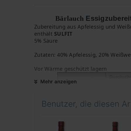
Essigzuberei
Bärlauch
Zubereitung aus Apfelessig und Weiß
enthält
SULFIT
5% Säure
Zutaten: 40% Apfelessig, 20% Weißwe
Vor Wärme geschützt lagern
Durchschn
Mehr anzeigen
Nährwertangaben
100 g
Brennwert
83 kJ / 21
Benutzer, die diesen A
Fett
0,0 g
0,0 g
davon gesättigte
Fettsäuren
Kohlenhydrate
0,5 g